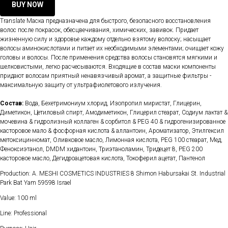
BUY NOW
Translate Маска предназначена для быстрого, безопасного восстановления
волос после покрасок, обесцвечивания, химических, завивок. Придает
жизненную силу и здоровье каждому отдельно взятому волоску; насыщает
волосы аминокислотами и питает их необходимыми элементами; очищает кожу
головы и волосы. После применения средства волосы становятся мягкими и
шелковистыми, легко расчесываются. Входящие в состав маски компоненты
придают волосам приятный ненавязчивый аромат, а защитные фильтры -
максимальную защиту от ультрафиолетового излучения.
Состав:
Вода, Бехетримониум хлорид, Изопропил миристат, Глицерин,
Диметикон, Цетиловый спирт, Амодиметикон, Глицерил стеарат, Содиум лактат &
мочевина & гидролизный коллаген & сорбитол & PEG 40 & гидрогенизированное
касторовое мало & фосфорная кислота & аллантоин, Ароматизатор, Этилгексил
метоксицинномат, Оливковое масло, Лимонная кислота, PEG 100 стеарат, Мед,
Феноксиэтанол, DMDM хидантоин, Триэтаноламин, Тридецет 8, PEG 200
касторовое масло, Дегидроацетовая кислота, Токоферил ацетат, Пантенол
Production: A. MESHI COSMETICS INDUSTRIES 8 Shimon Habursakai St. Industrial
Park Bat Yam 59598 Israel
Value: 100 ml
Line: Professional