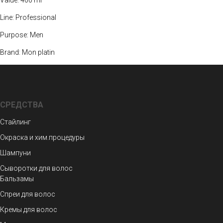
Value: 400 ml
Line: Professional
Purpose: Men
Brand: Mon platin
СРЕДСТВА
Стайлинг
Окраска и хим.процедуры
Шампуни
Сыворотки для волос
Бальзамы
Спреи для волос
Кремы для волос