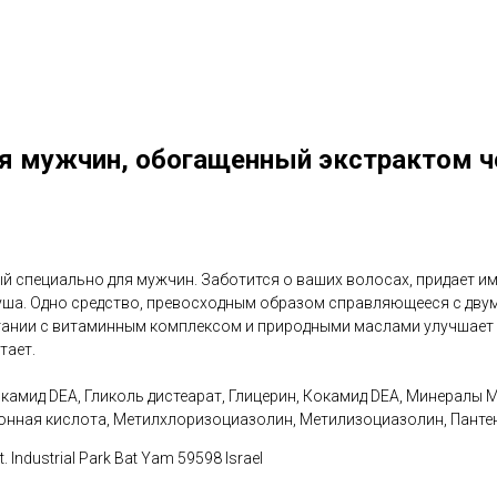
ля мужчин, обогащенный экстрактом ч
 специально для мужчин. Заботится о ваших волосах, придает им 
 душа. Одно средство, превосходным образом справляющееся с дву
етании с витаминным комплексом и природными маслами улучшает д
тает.
камид DEA, Гликоль дистеарат, Глицерин, Кокамид DEA, Минералы 
имонная кислота, Метилхлоризоциазолин, Метилизоциазолин, Пант
Industrial Park Bat Yam 59598 Israel