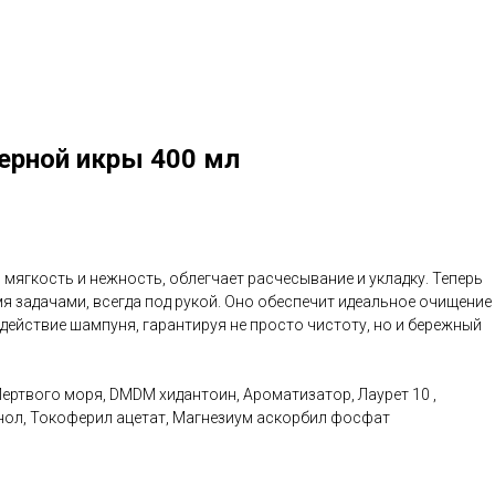
ерной икры 400 мл
мягкость и нежность, облегчает расчесывание и укладку. Теперь
мя задачами, всегда под рукой. Оно обеспечит идеальное очищение
ействие шампуня, гарантируя не просто чистоту, но и бережный
Мертвого моря, DMDM хидантоин, Ароматизатор, Лаурет 10 ,
енол, Токоферил ацетат, Магнезиум аскорбил фосфат