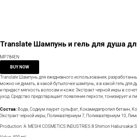
Translate Шампунь и гель для душа д
MP784EN
BUY NOW
Translate Шампунь для ежедневного использования, разработанный
можно не думать, в какой бутылочке шампунь, а в какой гель для
и придаст мягкость волосам и коже. Экстракт черной икры в соч
уход. Средство предотвращает появление перхоти, тонизирует и пи
Состав:
Вода, Содиум лаурет сульфат, Кокамидапропил бетаин, Ко
Экстракт черной икры, Поликватерниум 7, Поликватерниум 10, Л
Production: A. MESHI COSMETICS INDUSTRIES 8 Shimon Habursakai St. 