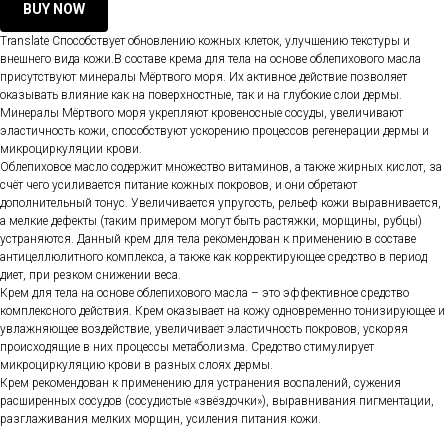
BUY NOW
Translate Способствует обновлению кожных клеток, улучшению текстуры и
внешнего вида кожи.В составе крема для тела на основе облепихового масла
присутствуют минералы Мёртвого моря. Их активное действие позволяет
оказывать влияние как на поверхностные, так и на глубокие слои дермы.
Минералы Мёртвого моря укрепляют кровеносные сосуды, увеличивают
эластичность кожи, способствуют ускорению процессов регенерации дермы и
микроциркуляции крови.
Облепиховое масло содержит множество витаминов, а также жирных кислот, за
счёт чего усиливается питание кожных покровов, и они обретают
дополнительный тонус. Увеличивается упругость, рельеф кожи выравнивается,
а мелкие дефекты (таким примером могут быть растяжки, морщины, рубцы)
устраняются. Данный крем для тела рекомендован к применению в составе
антицеллюлитного комплекса, а также как корректирующее средство в период
диет, при резком снижении веса.
Крем для тела на основе облепихового масла – это эффективное средство
комплексного действия. Крем оказывает на кожу одновременно тонизирующее и
увлажняющее воздействие, увеличивает эластичность покровов, ускоряя
происходящие в них процессы метаболизма. Средство стимулирует
микроциркуляцию крови в разных слоях дермы.
Крем рекомендован к применению для устранения воспалений, сужения
расширенных сосудов (сосудистые «звёздочки»), выравнивания пигментации,
разглаживания мелких морщин, усиления питания кожи.