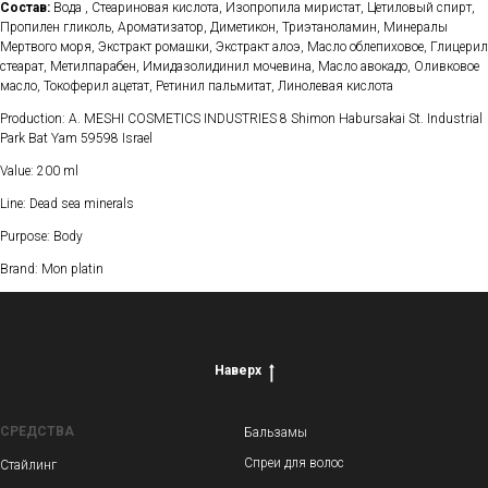
Состав:
Вода , Стеариновая кислота, Изопропила миристат, Цетиловый спирт,
Пропилен гликоль, Ароматизатор, Диметикон, Триэтаноламин, Минералы
Мертвого моря, Экстракт ромашки, Экстракт алоэ, Масло облепиховое, Глицерил
стеарат, Метилпарабен, Имидазолидинил мочевина, Масло авокадо, Оливковое
масло, Токоферил ацетат, Ретинил пальмитат, Линолевая кислота
Production: A. MESHI COSMETICS INDUSTRIES 8 Shimon Habursakai St. Industrial
Park Bat Yam 59598 Israel
Value: 200 ml
Line: Dead sea minerals
Purpose: Body
Brand: Mon platin
Наверх
СРЕДСТВА
Бальзамы
Спреи для волос
Стайлинг