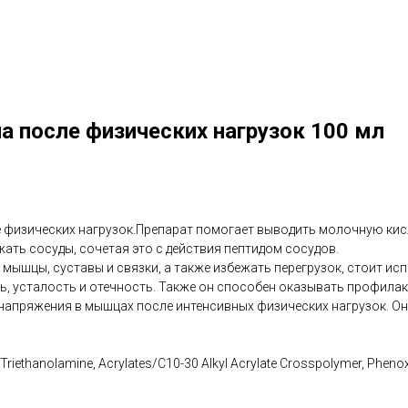
а после физических нагрузок 100 мл
сле физических нагрузок.Препарат помогает выводить молочную ки
жать сосуды, сочетая это с действия пептидом сосудов.
ышцы, суставы и связки, а также избежать перегрузок, стоит испо
, усталость и отечность. Также он способен оказывать профилакт
я напряжения в мышцах после интенсивных физических нагрузок. 
, Triethanolamine, Acrylates/C10-30 Alkyl Acrylate Crosspolymer, Phen