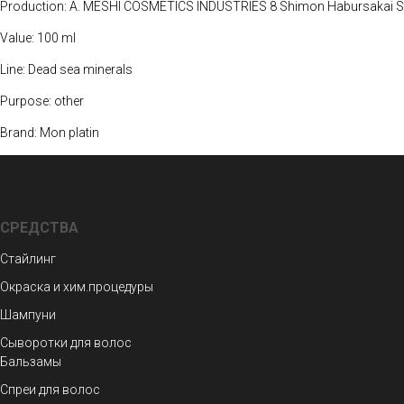
Production: A. MESHI COSMETICS INDUSTRIES 8 Shimon Habursakai St. 
Value: 100 ml
Line: Dead sea minerals
Purpose: other
Brand: Mon platin
СРЕДСТВА
Стайлинг
Окраска и хим.процедуры
Шампуни
Сыворотки для волос
Бальзамы
Спреи для волос