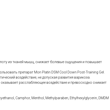
слоту из тканей мышц, снижает болевые ощущения и повышает
льзовать препарат Mon Platin DSM Cool Down Post-Training Gel.
ический воздействие, не допуская развития варикоза.
Он оказывает расслабляющее воздействие и превосходно снимает
oxyethanol, Camphor, Menthol, Methylparaben, Ethylhexylglycerin, DMDM