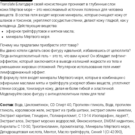
Translate Благодаря своей консистенции проникает в глубинные слои
кожи.Мертвое море – это неиссякаемый источник полезных для человека
веществ. В состав геля входят морские минералы, которые очищают кожу от
шлаков и токсинов, укрепляют сосудистые стенки, делают кожу гладкой, как у
младенца. Действующие вещества:
эфирное грейпфрутовое и мятное масла;
минералы Мертвого моря.
Почему мы предлагаем приобрести этот товар?
Вы давно хотели сделать свою фигуру идеальной, избавившись от целюллита?
Тогда антицеллюлитный гель – это то, что вам нужно! Он обладает лифтинг-
эффектом, который заключается в выводе излишней жидкости из тела и
уменьшении жировых отложений. Регулярное использование геля имеет
лимфодренажный эффект.
В формулу геля входят минералы Мертвого моря, которые в комбинации с
эфирными маслами мяты и грейпфрута ускоряют обмен веществ, уплотняют
стенки сосудов, тонизируя кожу, делая ее более гибкой и эластичной.
Моделируйте свою фигуру с антицеллюлитным гелем для тела!
Состав:
Вода, Циклометикон, CD Спирт 40, Пропилен гликоль, Вода, пропилен
гликоль, королевское желе, экстракт из гриба шитаки, экстракт семян камелии,
Экстракт харитаке, Глицерин, Полиакриломит, С 13-14 Изопарафин, лаурет7,
Экстракт алоэ, Экстракт морских водорослей, Феноксиэтанол, DMDM хидантоин,
Акрилаты C 10-30, Триэтаноламин, Ароматизатор, Минералы Мертвого моря,
Дегидроацетовая кислота, Ментол, Масло грейпфрута, Синий 1(CI 42090),