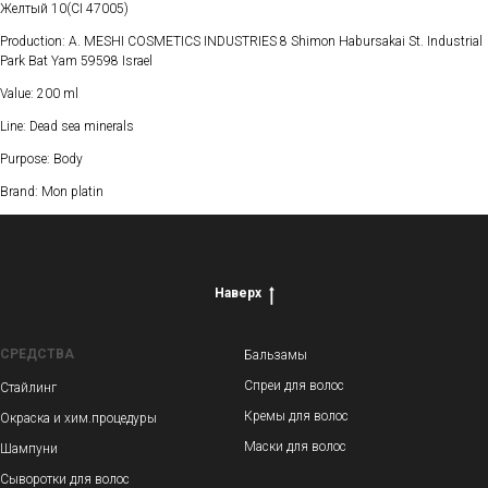
Желтый 10(CI 47005)
Production: A. MESHI COSMETICS INDUSTRIES 8 Shimon Habursakai St. Industrial
Park Bat Yam 59598 Israel
Value: 200 ml
Line: Dead sea minerals
Purpose: Body
Brand: Mon platin
Наверх
СРЕДСТВА
Бальзамы
Спреи для волос
Стайлинг
Кремы для волос
Окраска и хим.процедуры
Маски для волос
Шампуни
Сыворотки для волос