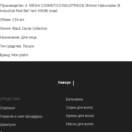
Производство: A. MESHI COSMETICS INDUSTRIES 8 Shimon Habursakai St.
Industrial Park Bat Yam 59598 Israel
Объем: 250 мл
Линия: Black Caviar Collection
Назначение: Для лица
Тип средства: Лосьон
Бренд: Mon platin
Наверх
СРЕДСТВА
Бальзамы
Спреи для волос
Стайлинг
Кремы для волос
Окраска и хим.процедуры
Маски для волос
Шампуни