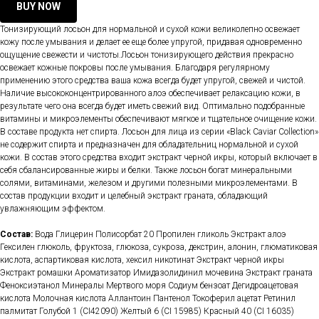
BUY NOW
Тонизирующий лосьон для нормальной и сухой кожи великолепно освежает
кожу после умывания и делает ее еще более упругой, придавая одновременно
ощущение свежести и чистоты.Лосьон тонизирующего действия прекрасно
освежает кожные покровы после умывания. Благодаря регулярному
применению этого средства ваша кожа всегда будет упругой, свежей и чистой.
Наличие высококонцентрированного алоэ обеспечивает релаксацию кожи, в
результате чего она всегда будет иметь свежий вид. Оптимально подобранные
витамины и микроэлементы обеспечивают мягкое и тщательное очищение кожи.
В составе продукта нет спирта. Лосьон для лица из серии «Black Caviar Collection»
не содержит спирта и предназначен для обладательниц нормальной и сухой
кожи. В состав этого средства входит экстракт черной икры, который включает в
себя сбалансированные жиры и белки. Также лосьон богат минеральными
солями, витаминами, железом и другими полезными микроэлементами. В
состав продукции входит и целебный экстракт граната, обладающий
увлажняющим эффектом.
Состав:
Вода Глицерин Полисорбат 20 Пропилен гликоль Экстракт алоэ
Гексилен глюколь, фруктоза, глюкоза, сукроза, декстрин, алонин, глюматиковая
кислота, аспартиковая кислота, хексил никотинат Экстракт черной икры
Экстракт ромашки Ароматизатор Имидазолидинил мочевина Экстракт граната
Феноксиэтанол Минералы Мертвого моря Содиум бензоат Дегидроацетовая
кислота Молочная кислота Аллантоин Пантенол Токоферил ацетат Ретинил
палмитат Голубой 1 (СI42090) Желтый 6 (CI 15985) Красный 40 (CI 16035)