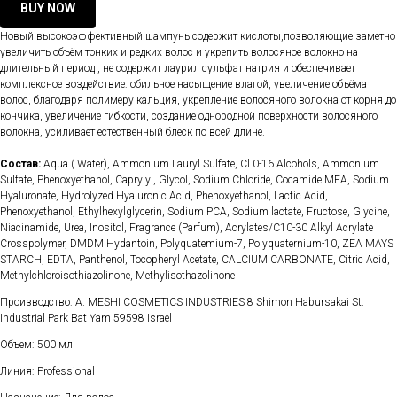
BUY NOW
Новый высокоэффективный шампунь содержит кислоты,позволяющие заметно
увеличить объём тонких и редких волос и укрепить волосяное волокно на
длительный период , не содержит лаурил сульфат натрия и обеспечивает
комплексное воздействие: обильное насыщение влагой, увеличение объёма
волос, благодаря полимеру кальция, укрепление волосяного волокна от корня до
кончика, увеличение гибкости, создание однородной поверхности волосяного
волокна, усиливает естественный блеск по всей длине.
Состав:
Aqua ( Water), Ammonium Lauryl Sulfate, Cl 0-16 Alcohols, Ammonium
Sulfate, Phenoxyethanol, Caprylyl, Glycol, Sodium Chloride, Cocamide MEA, Sodium
Hyaluronate, Hydrolyzed Hyaluronic Acid, Phenoxyethanol, Lactic Acid,
Phenoxyethanol, Ethylhexylglycerin, Sodium PCA, Sodium lactate, Fructose, Glycine,
Niacinamide, Urea, Inositol, Fragrance (Parfum), Acrylates/C10-30 Alkyl Acrylate
Crosspolymer, DMDM Hydantoin, Polyquatemium-7, Polyquaternium-10, ZEA MAYS
STARCH, EDTA, Panthenol, Tocopheryl Acetate, CALCIUM CARBONATE, Citric Acid,
Methylchloroisothiazolinone, Methylisothazolinone
Производство: A. MESHI COSMETICS INDUSTRIES 8 Shimon Habursakai St.
Industrial Park Bat Yam 59598 Israel
Объем: 500 мл
Линия: Professional