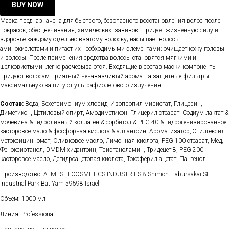
BUY NOW
Маска предназначена для быстрого, безопасного восстановления волос после
покрасок, обесцвечивания, химических, завивок. Придает жизненную силу и
здоровье каждому отдельно взятому волоску; насыщает волосы
аминокислотами и питает их необходимыми элементами; очищает кожу головы
и волосы. После применения средства волосы становятся мягкими и
шелковистыми, легко расчесываются. Входящие в состав маски компоненты
придают волосам приятный ненавязчивый аромат, а защитные фильтры -
максимальную защиту от ультрафиолетового излучения.
Состав:
Вода, Бехетримониум хлорид, Изопропил миристат, Глицерин,
Диметикон, Цетиловый спирт, Амодиметикон, Глицерил стеарат, Содиум лактат &
мочевина & гидролизный коллаген & сорбитол & PEG 40 & гидрогенизированное
касторовое мало & фосфорная кислота & аллантоин, Ароматизатор, Этилгексил
метоксицинномат, Оливковое масло, Лимонная кислота, PEG 100 стеарат, Мед,
Феноксиэтанол, DMDM хидантоин, Триэтаноламин, Тридецет 8, PEG 200
касторовое масло, Дегидроацетовая кислота, Токоферил ацетат, Пантенол
Производство: A. MESHI COSMETICS INDUSTRIES 8 Shimon Habursakai St.
Industrial Park Bat Yam 59598 Israel
Объем: 1000 мл
Линия: Professional