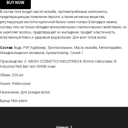
BUY NOW
В состав геля входит масло жожоба, противогрибковые компоненты,
предотвращающие появление перхоти, а также активные вещества,
регулирующие кислотно-щелочной баланс кожи головы.Благодаря своему
составу гель не только обладает великолепными стайлинговыми свойствами, но
и укрепляет волосы, предотвращает их выпадение, придает эластичность,
естественный блеск и здоровый вид волосам. Для всех типов волос.
Состав:
Вода, PVP, Карбомер, Триэтаноламин, Масло жожоба, Метилпарабен,
Имидазолидинил мочевина, Ароматизатор, Синий 1
Производство: A. MESHI COSMETICS INDUSTRIES 8 Shimon Habursakai St.
Industrial Park Bat Yam 59598 Israel
Объем: 250 мл
Линия: Professional
Назначение: Для укладки волос
Бренд: Mon platin
Наверх